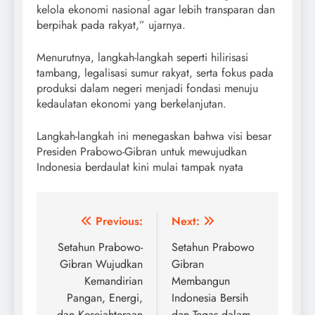
kelola ekonomi nasional agar lebih transparan dan
berpihak pada rakyat,” ujarnya.
Menurutnya, langkah-langkah seperti hilirisasi
tambang, legalisasi sumur rakyat, serta fokus pada
produksi dalam negeri menjadi fondasi menuju
kedaulatan ekonomi yang berkelanjutan.
Langkah-langkah ini menegaskan bahwa visi besar
Presiden Prabowo-Gibran untuk mewujudkan
Indonesia berdaulat kini mulai tampak nyata
Post
Previous:
Next:
navigation
Setahun Prabowo-
Setahun Prabowo
Gibran Wujudkan
Gibran
Kemandirian
Membangun
Pangan, Energi,
Indonesia Bersih
dan Kesejahteraan
dan Tegas dalam