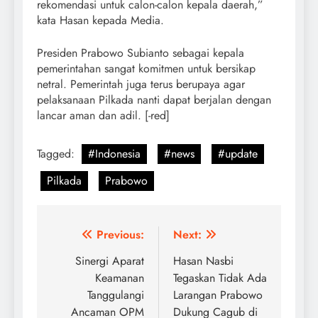
rekomendasi untuk calon-calon kepala daerah,”
kata Hasan kepada Media.
Presiden Prabowo Subianto sebagai kepala
pemerintahan sangat komitmen untuk bersikap
netral. Pemerintah juga terus berupaya agar
pelaksanaan Pilkada nanti dapat berjalan dengan
lancar aman dan adil. [-red]
Tagged:
#Indonesia
#news
#update
Pilkada
Prabowo
Post
Previous:
Next:
navigation
Sinergi Aparat
Hasan Nasbi
Keamanan
Tegaskan Tidak Ada
Tanggulangi
Larangan Prabowo
Ancaman OPM
Dukung Cagub di