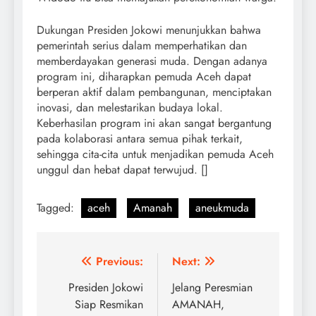
Dukungan Presiden Jokowi menunjukkan bahwa
pemerintah serius dalam memperhatikan dan
memberdayakan generasi muda. Dengan adanya
program ini, diharapkan pemuda Aceh dapat
berperan aktif dalam pembangunan, menciptakan
inovasi, dan melestarikan budaya lokal.
Keberhasilan program ini akan sangat bergantung
pada kolaborasi antara semua pihak terkait,
sehingga cita-cita untuk menjadikan pemuda Aceh
unggul dan hebat dapat terwujud. []
Tagged:
aceh
Amanah
aneukmuda
Post
Previous:
Next:
navigation
Presiden Jokowi
Jelang Peresmian
Siap Resmikan
AMANAH,