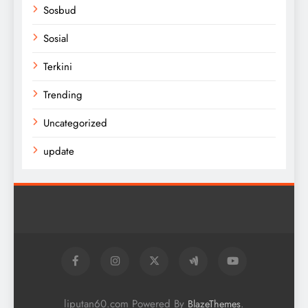
Sosbud
Sosial
Terkini
Trending
Uncategorized
update
liputan60.com Powered By
.
BlazeThemes