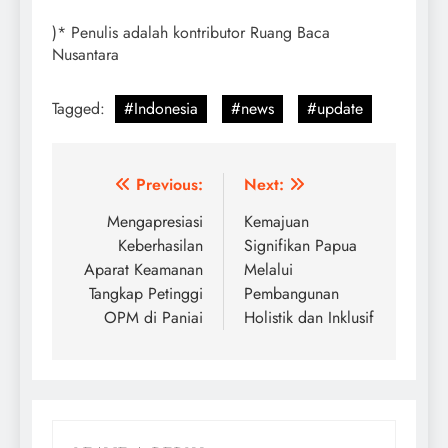
)* Penulis adalah kontributor Ruang Baca
Nusantara
Tagged:
#Indonesia
#news
#update
Post
Previous:
Next:
navigation
Mengapresiasi
Kemajuan
Keberhasilan
Signifikan Papua
Aparat Keamanan
Melalui
Tangkap Petinggi
Pembangunan
OPM di Paniai
Holistik dan Inklusif