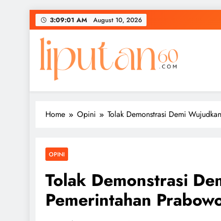
Skip
3:09:02 AM
August 10, 2026
to
content
Home
Opini
Tolak Demonstrasi Demi Wujudkan
OPINI
Tolak Demonstrasi Dem
Pemerintahan Prabowo