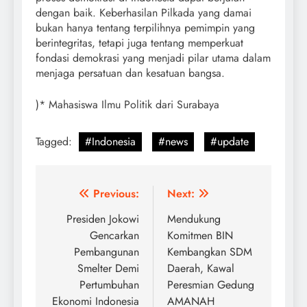
dengan baik. Keberhasilan Pilkada yang damai
bukan hanya tentang terpilihnya pemimpin yang
berintegritas, tetapi juga tentang memperkuat
fondasi demokrasi yang menjadi pilar utama dalam
menjaga persatuan dan kesatuan bangsa.
)* Mahasiswa Ilmu Politik dari Surabaya
Tagged:
#Indonesia
#news
#update
Post
Previous:
Next:
navigation
Presiden Jokowi
Mendukung
Gencarkan
Komitmen BIN
Pembangunan
Kembangkan SDM
Smelter Demi
Daerah, Kawal
Pertumbuhan
Peresmian Gedung
Ekonomi Indonesia
AMANAH