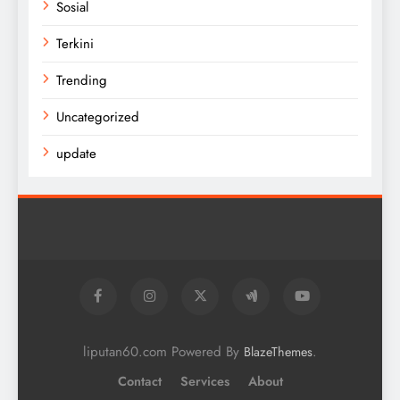
Sosial
Terkini
Trending
Uncategorized
update
liputan60.com Powered By
.
BlazeThemes
Contact
Services
About