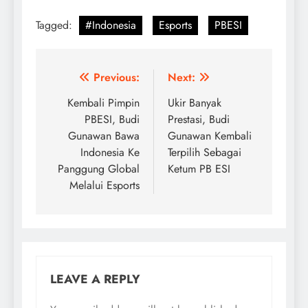
Tagged:
#Indonesia
Esports
PBESI
Post
Previous:
Next:
navigation
Kembali Pimpin
Ukir Banyak
PBESI, Budi
Prestasi, Budi
Gunawan Bawa
Gunawan Kembali
Indonesia Ke
Terpilih Sebagai
Panggung Global
Ketum PB ESI
Melalui Esports
LEAVE A REPLY