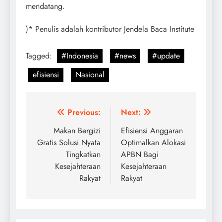
mendatang.
)* Penulis adalah kontributor Jendela Baca Institute
Tagged:
#Indonesia
#news
#update
efisiensi
Nasional
Post
Previous:
Next:
navigation
Makan Bergizi
Efisiensi Anggaran
Gratis Solusi Nyata
Optimalkan Alokasi
Tingkatkan
APBN Bagi
Kesejahteraan
Kesejahteraan
Rakyat
Rakyat