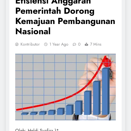
Efisiensi Anggaran
Pemerintah Dorong
Kemajuan Pembangunan
Nasional
Kontributor
1 Year Ago
0
7 Mins
Oleh: Heldi Syafira )*