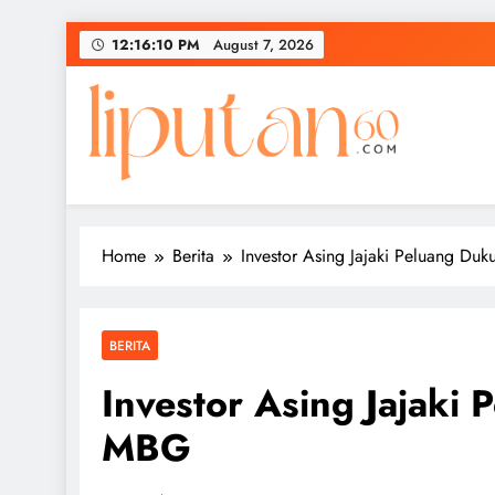
Skip
12:16:11 PM
August 7, 2026
to
content
Home
Berita
Investor Asing Jajaki Peluang D
BERITA
Investor Asing Jajaki
MBG