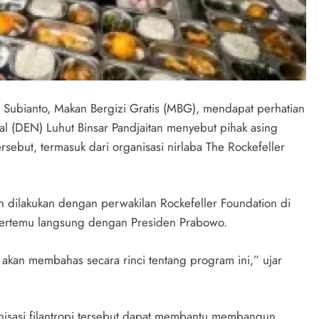
ubianto, Makan Bergizi Gratis (MBG), mendapat perhatian
al (DEN) Luhut Binsar Pandjaitan menyebut pihak asing
sebut, termasuk dari organisasi nirlaba The Rockefeller
h dilakukan dengan perwakilan Rockefeller Foundation di
ah bertemu langsung dengan Presiden Prabowo.
akan membahas secara rinci tentang program ini,” ujar
isasi filantropi tersebut dapat membantu membangun