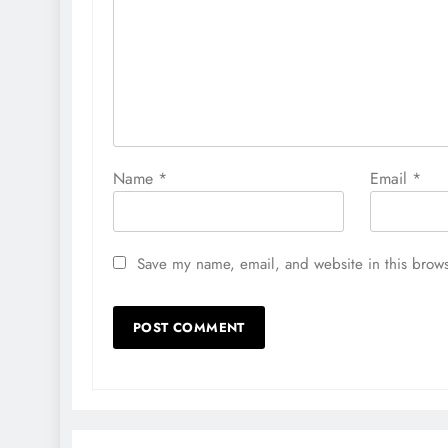
Name
*
Email
*
Save my name, email, and website in this brows