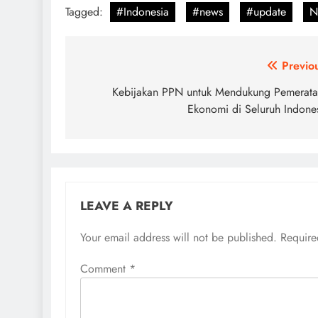
Tagged:
#Indonesia
#news
#update
N
Post
Previo
navigation
Kebijakan PPN untuk Mendukung Pemerat
Ekonomi di Seluruh Indone
LEAVE A REPLY
Your email address will not be published.
Require
Comment
*