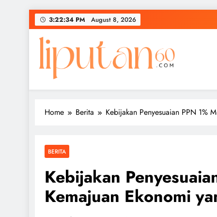
Skip
3:22:35 PM
August 8, 2026
to
content
Home
Berita
Kebijakan Penyesuaian PPN 1% M
BERITA
Kebijakan Penyesuai
Kemajuan Ekonomi ya