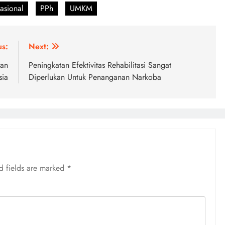
asional
PPh
UMKM
us:
Next:
aan
Peningkatan Efektivitas Rehabilitasi Sangat
sia
Diperlukan Untuk Penanganan Narkoba
d fields are marked
*