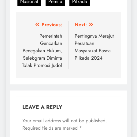
Nasional
Pemilu
Pilkada
Post
Previous:
Next:
navigation
Pemerintah
Pentingnya Merajut
Gencarkan
Persatuan
Penegakan Hukum,
Masyarakat Pasca
Selebgram Diminta
Pilkada 2024
Tolak Promosi Judol
LEAVE A REPLY
Your email address will not be published.
Required fields are marked
*