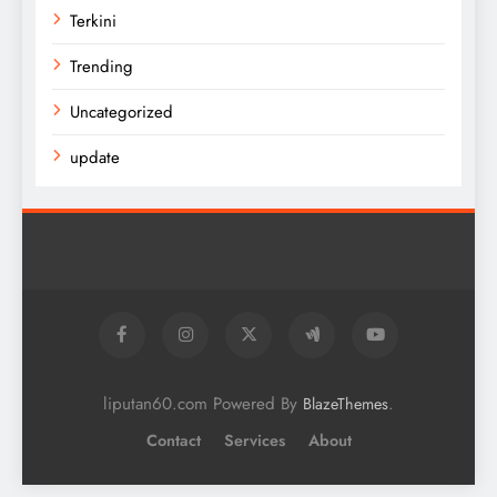
Terkini
Trending
Uncategorized
update
liputan60.com Powered By
.
BlazeThemes
Contact
Services
About