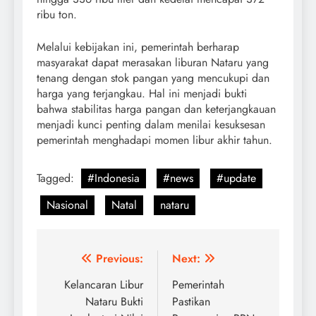
ribu ton.
Melalui kebijakan ini, pemerintah berharap
masyarakat dapat merasakan liburan Nataru yang
tenang dengan stok pangan yang mencukupi dan
harga yang terjangkau. Hal ini menjadi bukti
bahwa stabilitas harga pangan dan keterjangkauan
menjadi kunci penting dalam menilai kesuksesan
pemerintah menghadapi momen libur akhir tahun.
Tagged:
#Indonesia
#news
#update
Nasional
Natal
nataru
Post
Previous:
Next:
navigation
Kelancaran Libur
Pemerintah
Nataru Bukti
Pastikan