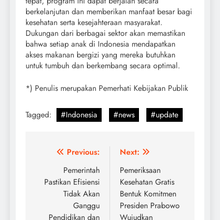
tepat, program ini dapat berjalan secara
berkelanjutan dan memberikan manfaat besar bagi
kesehatan serta kesejahteraan masyarakat.
Dukungan dari berbagai sektor akan memastikan
bahwa setiap anak di Indonesia mendapatkan
akses makanan bergizi yang mereka butuhkan
untuk tumbuh dan berkembang secara optimal.
*) Penulis merupakan Pemerhati Kebijakan Publik
Tagged:
#Indonesia
#news
#update
Post
Previous:
Next:
navigation
Pemerintah
Pemeriksaan
Pastikan Efisiensi
Kesehatan Gratis
Tidak Akan
Bentuk Komitmen
Ganggu
Presiden Prabowo
Pendidikan dan
Wujudkan