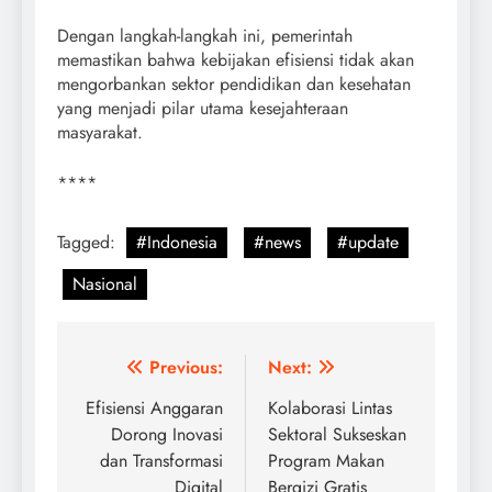
Dengan langkah-langkah ini, pemerintah
memastikan bahwa kebijakan efisiensi tidak akan
mengorbankan sektor pendidikan dan kesehatan
yang menjadi pilar utama kesejahteraan
masyarakat.
****
Tagged:
#Indonesia
#news
#update
Nasional
Post
Previous:
Next:
navigation
Efisiensi Anggaran
Kolaborasi Lintas
Dorong Inovasi
Sektoral Sukseskan
dan Transformasi
Program Makan
Digital
Bergizi Gratis