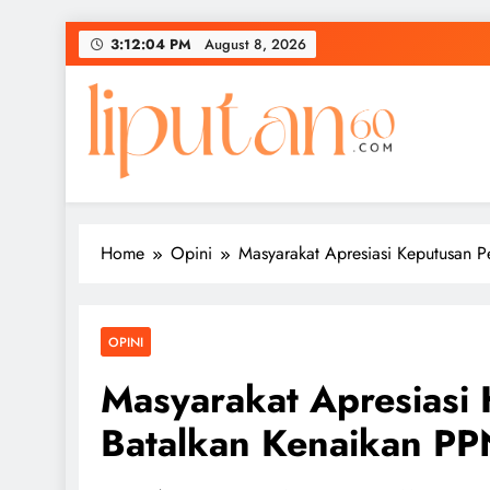
Skip
3:12:05 PM
August 8, 2026
to
content
Home
Opini
Masyarakat Apresiasi Keputusan 
OPINI
Masyarakat Apresiasi
Batalkan Kenaikan P