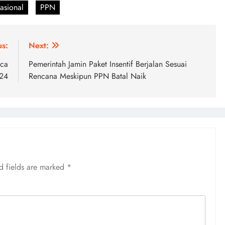
asional
PPN
us:
Next:
sca
Pemerintah Jamin Paket Insentif Berjalan Sesuai
024
Rencana Meskipun PPN Batal Naik
d fields are marked
*