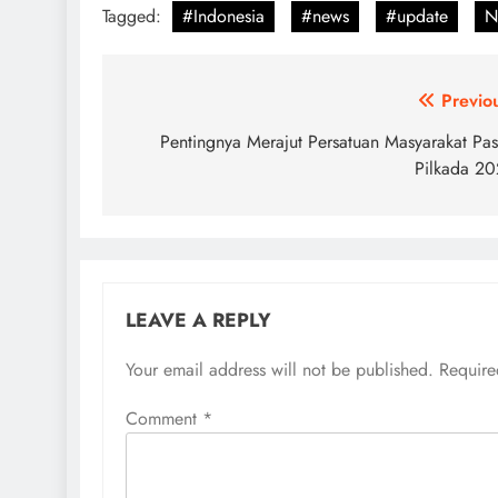
Tagged:
#Indonesia
#news
#update
N
Post
Previo
navigation
Pentingnya Merajut Persatuan Masyarakat Pa
Pilkada 2
LEAVE A REPLY
Your email address will not be published.
Require
Comment
*