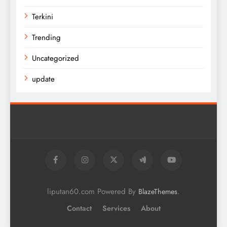
Terkini
Trending
Uncategorized
update
liputan60.com Powered By
.
BlazeThemes
Contact
Services
About