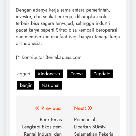
Dengan adanya kerja sama antara pemerintah,
investor, dan serikat pekerja, diharapkan solusi
terbaik bisa segera terwujud, sehingga industri
padat karya seperti Sritex bisa kembali beroperasi
dan memberikan manfaat bagi banyak tenaga kerja
di Indonesia.
)* Kontributor Beritakapuas.com
Tagged:
#Indonesia
#news
#update
banjir
Nasional
Post
Previous:
Next:
navigation
Bank Emas
Pemerintah
Lengkapi Ekosistem
Libatkan BUMN
Rantai Industri dan
Selamatkan Pekerja