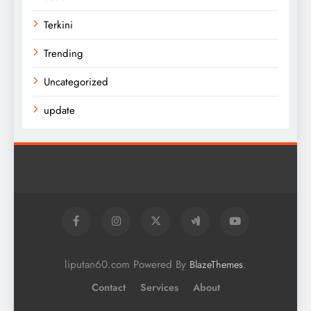
Terkini
Trending
Uncategorized
update
liputan60.com Powered By
.
BlazeThemes
Contact
Services
About