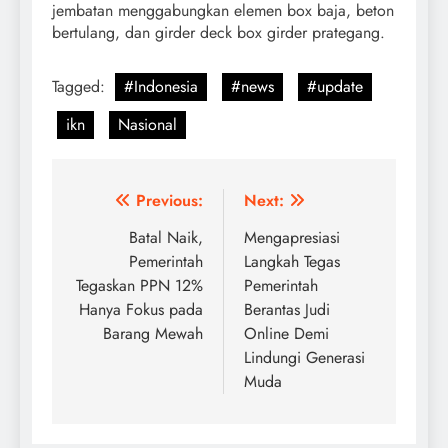
jembatan menggabungkan elemen box baja, beton
bertulang, dan girder deck box girder prategang.
Tagged:
#Indonesia
#news
#update
ikn
Nasional
Post
Previous:
Next:
navigation
Batal Naik,
Mengapresiasi
Pemerintah
Langkah Tegas
Tegaskan PPN 12%
Pemerintah
Hanya Fokus pada
Berantas Judi
Barang Mewah
Online Demi
Lindungi Generasi
Muda