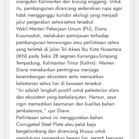
orangutan Kalimantan dan burung enggang. Untuk
itu, pembangunan dirancang sedemikian rupa agar
tidak mengganggu koridor ekologi yang menjadi
jalur pergerakan satwa-satwa tersebut.
Wakil Menteri Pekerjaan Umum (PU), Diana
Kusumastuti, melakukan peninjauan terhadap
pembangunan terowongan atau perlintasan satwa
yang terletak di Jalan Tol Akses Ibu Kota Nusantara
(IKN) pada Seksi 2B segmen Kariangau-Simpang
Tempadung, Kalimantan Timur (Kaltim). Wamen
Diana menekankan pentingnya menjaga
keseimbangan ekosistem serta memastikan
kelestarian satwa liar di kawasan tersebut.
“Ini adalah langkah positif untuk pelestarian alam
dan ekosistem yang berkelanjutan. Namun, saya
ingin memastikan keamanan dan kualitas bahan
jembatannya,” ujar Diana.
Perlintasan satwa ini menggunakan bahan
Corrugated Steel Plate atau pelat baja
bergelombang dan dirancang khusus untuk
mendukung pergerakan hewan liar, seperti beruang