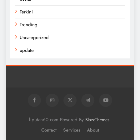
Terkini
Trending
Uncategorized
update
liputan60.com Powered By
.
BlazeThemes
Contact
Services
About