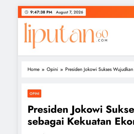
Skip
9:47:38 PM
August 7, 2026
to
content
Home
Opini
Presiden Jokowi Sukses Wujudkan
OPINI
Presiden Jokowi Suks
sebagai Kekuatan Eko