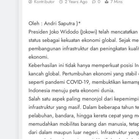
Kontributor
2 Years Ago
0
7 Mins
Oleh : Andri Saputra )*
Presiden Joko Widodo (Jokowi) telah mencatatka
status sebagai kekuatan ekonomi global. Sejak 
pembangunan infrastruktur dan peningkatan kual
ekonomi.
Keberhasilan ini tidak hanya memperkuat posisi In
kancah global. Pertumbuhan ekonomi yang stabil 
seperti pandemi COVID-19, membuktikan kemam
Indonesia menuju peta ekonomi dunia.
Salah satu aspek paling menonjol dari kepemim
infrastruktur yang masif. Dalam beberapa tahun t
pelabuhan, bandara, hingga kereta cepat yang m
memudahkan mobilitas barang dan manusia, tetapi
dari dalam maupun luar negeri. Infrastruktur y