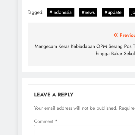
Tagged:
#Indonesia
#news
#update
j
Post
Previo
navigation
Mengecam Keras Kebiadaban OPM Serang Pos 
hingga Bakar Seko
LEAVE A REPLY
Your email address will not be published.
Require
Comment
*