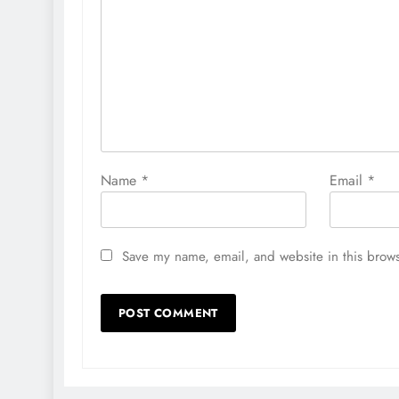
Name
*
Email
*
Save my name, email, and website in this brows