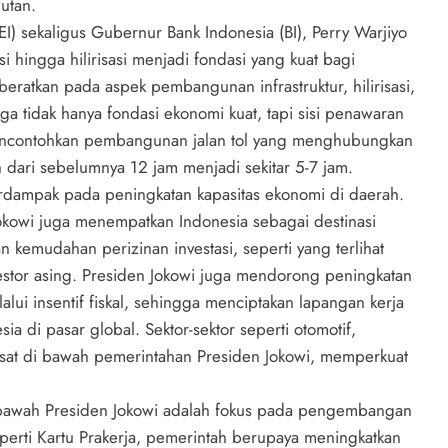
utan.
I) sekaligus Gubernur Bank Indonesia (BI), Perry Warjiyo
i hingga hilirisasi menjadi fondasi yang kuat bagi
eratkan pada aspek pembangunan infrastruktur, hilirisasi,
a tidak hanya fondasi ekonomi kuat, tapi sisi penawaran
 mencontohkan pembangunan jalan tol yang menghubungkan
n dari sebelumnya 12 jam menjadi sekitar 5-7 jam.
berdampak pada peningkatan kapasitas ekonomi di daerah.
 Jokowi juga menempatkan Indonesia sebagai destinasi
n kemudahan perizinan investasi, seperti yang terlihat
vestor asing. Presiden Jokowi juga mendorong peningkatan
lalui insentif fiskal, sehingga menciptakan lapangan kerja
 di pasar global. Sektor-sektor seperti otomotif,
sat di bawah pemerintahan Presiden Jokowi, memperkuat
i bawah Presiden Jokowi adalah fokus pada pengembangan
erti Kartu Prakerja, pemerintah berupaya meningkatkan