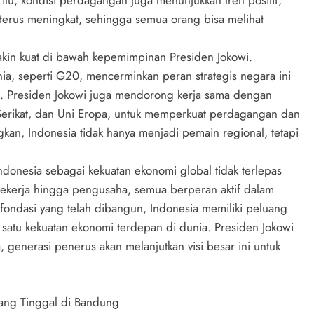
 itu, kondisi perdagangan juga menunjukkan tren positif,
t terus meningkat, sehingga semua orang bisa melihat
makin kuat di bawah kepemimpinan Presiden Jokowi.
ia, seperti G20, mencerminkan peran strategis negara ini
l. Presiden Jokowi juga mendorong kerja sama dengan
 Serikat, dan Uni Eropa, untuk memperkuat perdagangan dan
gkan, Indonesia tidak hanya menjadi pemain regional, tetapi
donesia sebagai kekuatan ekonomi global tidak terlepas
pekerja hingga pengusaha, semua berperan aktif dalam
ndasi yang telah dibangun, Indonesia memiliki peluang
satu kekuatan ekonomi terdepan di dunia. Presiden Jokowi
, generasi penerus akan melanjutkan visi besar ini untuk
yang Tinggal di Bandung