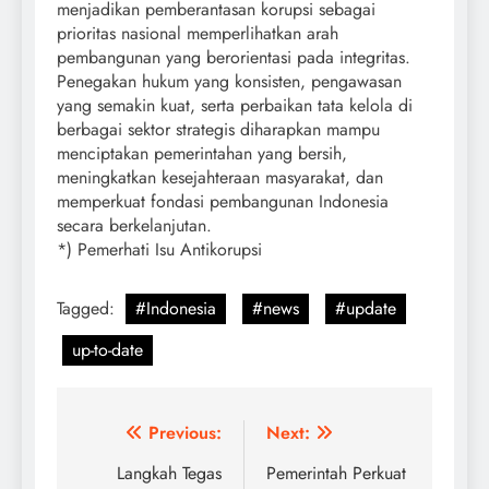
menjadikan pemberantasan korupsi sebagai
prioritas nasional memperlihatkan arah
pembangunan yang berorientasi pada integritas.
Penegakan hukum yang konsisten, pengawasan
yang semakin kuat, serta perbaikan tata kelola di
berbagai sektor strategis diharapkan mampu
menciptakan pemerintahan yang bersih,
meningkatkan kesejahteraan masyarakat, dan
memperkuat fondasi pembangunan Indonesia
secara berkelanjutan.
*) Pemerhati Isu Antikorupsi
Tagged:
#Indonesia
#news
#update
up-to-date
Post
Previous:
Next:
navigation
Langkah Tegas
Pemerintah Perkuat