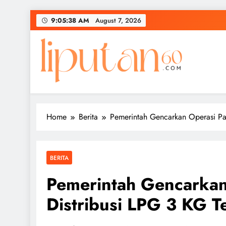
Skip
9:05:39 AM
August 7, 2026
to
content
Home
Berita
Pemerintah Gencarkan Operasi Pas
BERITA
Pemerintah Gencarkan
Distribusi LPG 3 KG T