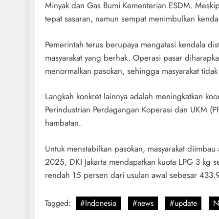
Minyak dan Gas Bumi Kementerian ESDM. Meskipun
tepat sasaran, namun sempat menimbulkan kendal
Pemerintah terus berupaya mengatasi kendala dis
masyarakat yang berhak. Operasi pasar diharapka
menormalkan pasokan, sehingga masyarakat tidak
Langkah konkret lainnya adalah meningkatkan koor
Perindustrian Perdagangan Koperasi dan UKM (PP
hambatan.
Untuk menstabilkan pasokan, masyarakat diimbau 
2025, DKI Jakarta mendapatkan kuota LPG 3 kg se
rendah 15 persen dari usulan awal sebesar 433.93
Tagged:
#Indonesia
#news
#update
N