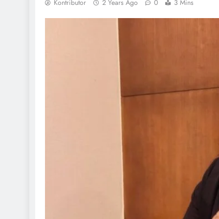
Kontributor
2 Years Ago
0
3 Mins