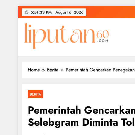
Skip
5:51:35 PM
August 6, 2026
to
content
Home
Berita
Pemerintah Gencarkan Penegakan 
BERITA
Pemerintah Gencarka
Selebgram Diminta Tol