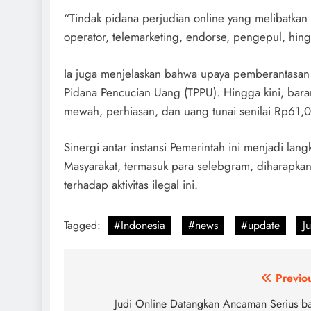
“Tindak pidana perjudian online yang melibatkan
operator, telemarketing, endorse, pengepul, hi
Ia juga menjelaskan bahwa upaya pemberantasan 
Pidana Pencucian Uang (TPPU). Hingga kini, bara
mewah, perhiasan, dan uang tunai senilai Rp61,0
Sinergi antar instansi Pemerintah ini menjadi lan
Masyarakat, termasuk para selebgram, diharapka
terhadap aktivitas ilegal ini.
Tagged:
#Indonesia
#news
#update
J
Post
Previo
navigation
Judi Online Datangkan Ancaman Serius b