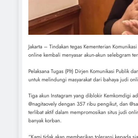
Jakarta – Tindakan tegas Kementerian Komunikas
online kembali menyasar akun-akun selebgram terke
Pelaksana Tugas (Plt) Dirjen Komunikasi Publik d
untuk melindungi masyarakat dari bahaya judi onl
Tiga akun Instagram yang diblokir Kemkomdigi a
@nagitaovely dengan 357 ribu pengikut, dan @sa
terlibat aktif dalam mempromosikan situs judi on
banyak korban.
“Kami tidak akan memberikan toleransi kepada si