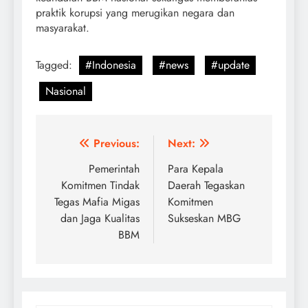
praktik korupsi yang merugikan negara dan
masyarakat.
Tagged:
#Indonesia
#news
#update
Nasional
Post
Previous:
Next:
navigation
Pemerintah
Para Kepala
Komitmen Tindak
Daerah Tegaskan
Tegas Mafia Migas
Komitmen
dan Jaga Kualitas
Sukseskan MBG
BBM