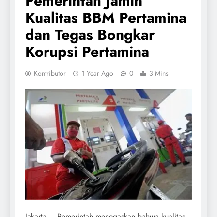
Pemerintah Jamin
Kualitas BBM Pertamina
dan Tegas Bongkar
Korupsi Pertamina
Kontributor
1 Year Ago
0
3 Mins
Jakarta – Pemerintah menegaskan bahwa kualitas