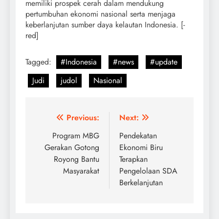
memiliki prospek cerah dalam mendukung
pertumbuhan ekonomi nasional serta menjaga
keberlanjutan sumber daya kelautan Indonesia. [-
red]
Tagged:
#Indonesia
#news
#update
Judi
judol
Nasional
Post
Previous:
Next:
navigation
Program MBG
Pendekatan
Gerakan Gotong
Ekonomi Biru
Royong Bantu
Terapkan
Masyarakat
Pengelolaan SDA
Berkelanjutan