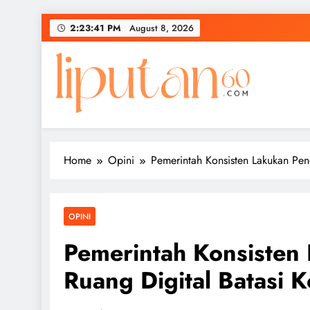
Skip
2:23:42 PM
August 8, 2026
to
content
Home
Opini
Pemerintah Konsisten Lakukan Pen
OPINI
Pemerintah Konsisten
Ruang Digital Batasi 