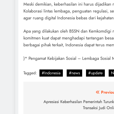
Meski demikian, keberhasilan ini harus dijadika
Kolaborasi lintas lembaga, penguatan regulasi, ser
agar ruang digital Indonesia bebas dari kejahatan
Apa yang dilakukan oleh BSSN dan Kemkomdigi 
komitmen kuat dapat menghadapi tantangan besar
berbagai pihak terkait, Indonesia dapat terus me
)* Pengamat Kebijakan Sosial – Lembaga Sosial M
Tagged:
#Indonesia
#news
#update
N
Post
Previo
navigation
Apresiasi Keberhasilan Pemerintah Turun
Transaksi Judi Onl