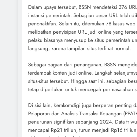
Dalam upaya tersebut, BSSN mendeteksi 376 URL y
instansi pemerintah. Sebagian besar URL telah di
penonaktifan. Selain itu, ditemukan 78 kasus web
melibatkan penyisipan URL judi online yang ters
pelaku biasanya menyusup ke situs pemerintah untu
langsung, karena tampilan situs terlihat normal.
Sebagai bagian dari penanganan, BSSN mengiden
terdampak konten judi online. Langkah selanjut
situs-situs tersebut. Hingga saat ini, sebagian b
tetap diperlukan untuk mencegah permasalahan 
Di sisi lain, Kemkomdigi juga berperan penting d
Pelaporan dan Analisis Transaksi Keuangan (PPATK
penurunan signifikan sepanjang 2024. Data triw
mencapai Rp21 triliun, turun menjadi Rp16 trili