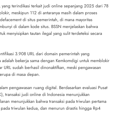
ang terindikasi terkait judi online sepanjang 2025 dari 78
blokir, meskipun 112 di antaranya masih dalam proses
 defacement di situs pemerintah, di mana mayoritas
embunyi di dalam kode situs. BSSN menjelaskan bahwa
k menyisipkan tautan ilegal yang sulit terdeteksi secara
tifikasi 3.908 URL dari domain pemerintah yang
nya adalah bekerja sama dengan Kemkomdigi untuk memblokir
esar URL sudah berhasil dinonaktifkan, meski pengawasan
serupa di masa depan.
alam pengawasan ruang digital. Berdasarkan evaluasi Pusat
), transaksi judi online di Indonesia menunjukkan
ulanan menunjukkan bahwa transaksi pada triwulan pertama
un pada triwulan kedua, dan menurun drastis hingga Rp4