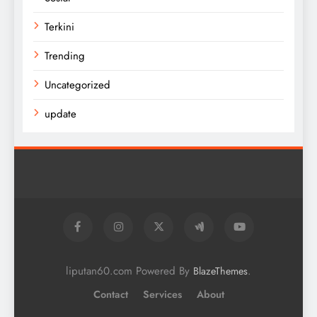
Terkini
Trending
Uncategorized
update
liputan60.com Powered By
.
BlazeThemes
Contact
Services
About