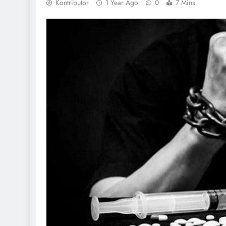
Kontributor
1 Year Ago
0
7 Mins