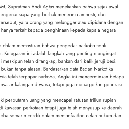
AM, Supratman Andi Agtas menekankan bahwa sejak awal
 mengenai siapa yang berhak menerima amnesti, dan
tersebut, yaitu orang yang melanggar atau dipidana dengan
un hanya terkait kepada penghinaan kepada kepala negara
ah dalam memastikan bahwa pengedar narkoba tidak
. Ketegasan ini adalah langkah yang penting mengingat
eskipun telah ditangkap, bahkan dari balik jeruji besi.
ukan tanpa alasan. Berdasarkan data Badan Narkotika
esia telah terpapar narkoba. Angka ini mencerminkan betapa
nyasar kalangan dewasa, tetapi juga menargetkan generasi
liki perputaran uang yang mencapai ratusan triliun rupiah
 di kawasan perkotaan tetapi juga telah menyusup ke daerah
rkoba semakin cerdik dalam memanfaatkan celah hukum dan