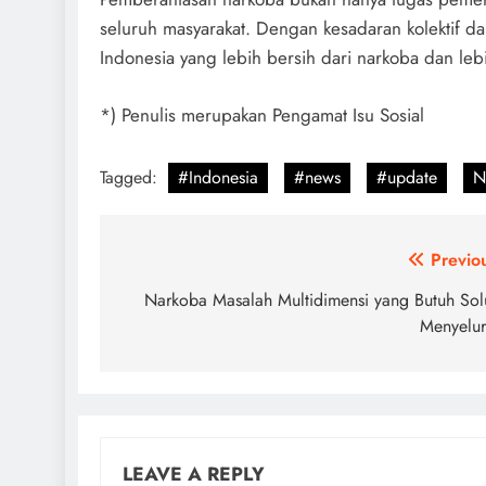
seluruh masyarakat. Dengan kesadaran kolektif da
Indonesia yang lebih bersih dari narkoba dan le
*) Penulis merupakan Pengamat Isu Sosial
Tagged:
#Indonesia
#news
#update
N
Post
Previo
navigation
Narkoba Masalah Multidimensi yang Butuh Sol
Menyelu
LEAVE A REPLY