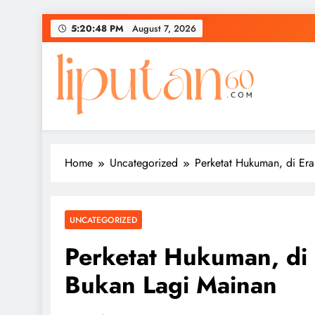
Skip
5:20:49 PM
August 7, 2026
to
content
Home
Uncategorized
Perketat Hukuman, di Er
UNCATEGORIZED
Perketat Hukuman, di
Bukan Lagi Mainan