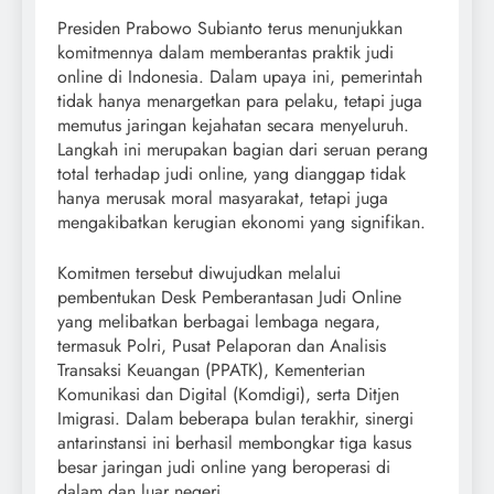
Presiden Prabowo Subianto terus menunjukkan
komitmennya dalam memberantas praktik judi
online di Indonesia. Dalam upaya ini, pemerintah
tidak hanya menargetkan para pelaku, tetapi juga
memutus jaringan kejahatan secara menyeluruh.
Langkah ini merupakan bagian dari seruan perang
total terhadap judi online, yang dianggap tidak
hanya merusak moral masyarakat, tetapi juga
mengakibatkan kerugian ekonomi yang signifikan.
Komitmen tersebut diwujudkan melalui
pembentukan Desk Pemberantasan Judi Online
yang melibatkan berbagai lembaga negara,
termasuk Polri, Pusat Pelaporan dan Analisis
Transaksi Keuangan (PPATK), Kementerian
Komunikasi dan Digital (Komdigi), serta Ditjen
Imigrasi. Dalam beberapa bulan terakhir, sinergi
antarinstansi ini berhasil membongkar tiga kasus
besar jaringan judi online yang beroperasi di
dalam dan luar negeri.