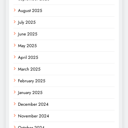
August 2025
July 2025
June 2025
May 2025
April 2025
March 2025
February 2025
January 2025
December 2024
November 2024
October 2024