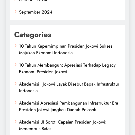
September 2024
Categories
10 Tahun Kepemimpinan Presiden Jokowi Sukses
Majukan Ekonomi Indonesia
10 Tahun Membangun: Apresiasi Terhadap Legacy
Ekonomi Presiden Jokowi
Akademisi : Jokowi Layak Disebut Bapak Infrastruktur
Indonesia
Akademisi Apresiasi Pembangunan Infrastruktur Era
Presiden Jokowi Jangkau Daerah Pelosok
Akademisi UI Soroti Capaian Presiden Jokowi:
Menembus Batas