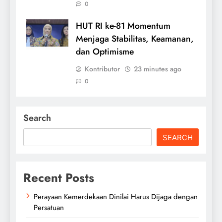
0
HUT RI ke-81 Momentum
Menjaga Stabilitas, Keamanan,
dan Optimisme
Kontributor
23 minutes ago
0
Search
SEARCH
Recent Posts
Perayaan Kemerdekaan Dinilai Harus Dijaga dengan
Persatuan