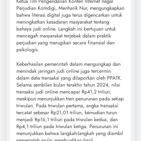
Ketua Tim Pengendalian Konten Internet Ilegal
Perjudian Komdigi, Menharik Nur, mengungkapkan
bahwa literasi digital juga terus digencarkan untuk
meningkatkan kesadaran masyarakat tentang
bahaya judi online. Langkah ini bertujuan untuk
mencegah masyarakat terjebak dalam praktik
perjudian yang merugikan secara finansial dan
psikologis.
Keberhasilan pemerintah dalam mengungkap dan
menindak jaringan judi online juga tercermin
dalam data transaksi yang dilaporkan oleh PPATK.
Selama sembilan bulan terakhir tahun 2024, nilai
transaksi judi online mencapai Rp41,2 triliun,
meskipun menunjukkan tren penurunan pada setiap
triwulan. Pada triwulan pertama, angka transaksi
tercatat sebesar Rp21,01 triliun, kemudian turun
menjadi Rp16,1 triliun pada triwulan kedua, dan
Rp4,1 triliun pada triwulan ketiga. Penurunan ini
menunjukkan bahwa langkah-langkah yang diambil
pemerintah mulai membuahkan hasil.