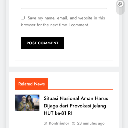
Save my name, email, and website in this
browser for the next time I comment.
Related News
Situasi Nasional Aman Harus
Dijaga dari Provokasi Jelang
HUT ke-81 RI
Kontributor
23 minutes ago