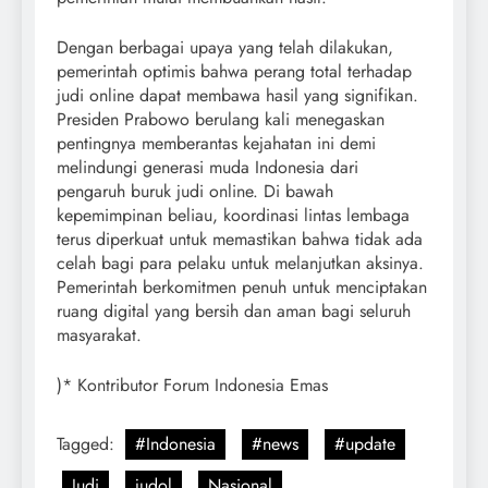
Dengan berbagai upaya yang telah dilakukan,
pemerintah optimis bahwa perang total terhadap
judi online dapat membawa hasil yang signifikan.
Presiden Prabowo berulang kali menegaskan
pentingnya memberantas kejahatan ini demi
melindungi generasi muda Indonesia dari
pengaruh buruk judi online. Di bawah
kepemimpinan beliau, koordinasi lintas lembaga
terus diperkuat untuk memastikan bahwa tidak ada
celah bagi para pelaku untuk melanjutkan aksinya.
Pemerintah berkomitmen penuh untuk menciptakan
ruang digital yang bersih dan aman bagi seluruh
masyarakat.
)* Kontributor Forum Indonesia Emas
Tagged:
#Indonesia
#news
#update
Judi
judol
Nasional