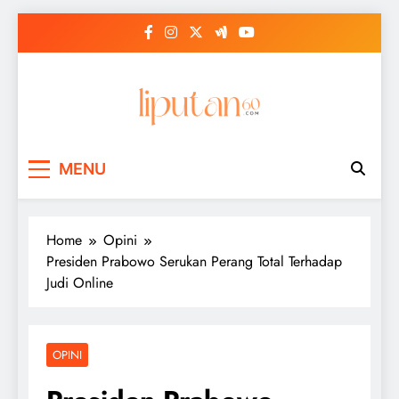
Skip
to
content
MENU
Home
Opini
Presiden Prabowo Serukan Perang Total Terhadap
Judi Online
OPINI