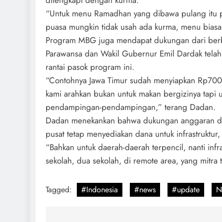
dilengkapi dengan kurma.
“Untuk menu Ramadhan yang dibawa pulang itu pas
puasa mungkin tidak usah ada kurma, menu biasa 
Program MBG juga mendapat dukungan dari berba
Parawansa dan Wakil Gubernur Emil Dardak telah
rantai pasok program ini.
“Contohnya Jawa Timur sudah menyiapkan Rp700 m
kami arahkan bukan untuk makan bergizinya tapi un
pendampingan-pendampingan,” terang Dadan.
Dadan menekankan bahwa dukungan anggaran dar
pusat tetap menyediakan dana untuk infrastruktur
“Bahkan untuk daerah-daerah terpencil, nanti inf
sekolah, dua sekolah, di remote area, yang mitra 
Tagged:
#Indonesia
#news
#update
N