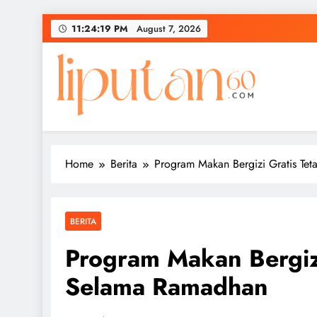
Skip
11:24:20 PM
August 7, 2026
to
content
Home
Berita
Program Makan Bergizi Gratis Te
BERITA
Program Makan Bergizi
Selama Ramadhan