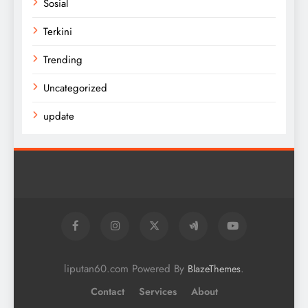
Sosial
Terkini
Trending
Uncategorized
update
liputan60.com Powered By
.
BlazeThemes
Contact
Services
About