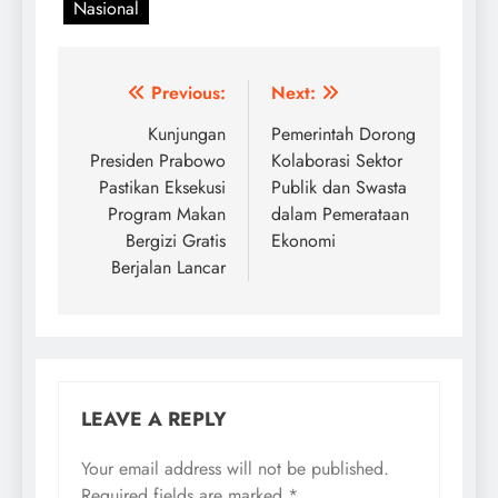
Nasional
Post
Previous:
Next:
navigation
Kunjungan
Pemerintah Dorong
Presiden Prabowo
Kolaborasi Sektor
Pastikan Eksekusi
Publik dan Swasta
Program Makan
dalam Pemerataan
Bergizi Gratis
Ekonomi
Berjalan Lancar
LEAVE A REPLY
Your email address will not be published.
Required fields are marked
*