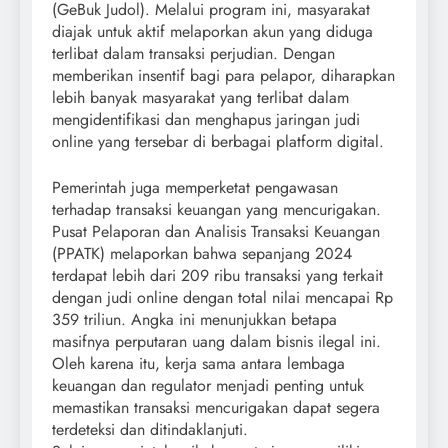
(GeBuk Judol). Melalui program ini, masyarakat
diajak untuk aktif melaporkan akun yang diduga
terlibat dalam transaksi perjudian. Dengan
memberikan insentif bagi para pelapor, diharapkan
lebih banyak masyarakat yang terlibat dalam
mengidentifikasi dan menghapus jaringan judi
online yang tersebar di berbagai platform digital.
Pemerintah juga memperketat pengawasan
terhadap transaksi keuangan yang mencurigakan.
Pusat Pelaporan dan Analisis Transaksi Keuangan
(PPATK) melaporkan bahwa sepanjang 2024
terdapat lebih dari 209 ribu transaksi yang terkait
dengan judi online dengan total nilai mencapai Rp
359 triliun. Angka ini menunjukkan betapa
masifnya perputaran uang dalam bisnis ilegal ini.
Oleh karena itu, kerja sama antara lembaga
keuangan dan regulator menjadi penting untuk
memastikan transaksi mencurigakan dapat segera
terdeteksi dan ditindaklanjuti.