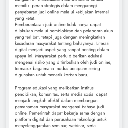
memiliki peran strategis dalam mengurangi
penyebaran judi online melalui kebijakan internal
yang ketat.
Pemberantasan judi online tidak hanya dapat
dilakukan melalui pemblokiran dan pelaporan akun
yang terlibat, tetapi juga dengan meningkatkan
kesadaran masyarakat tentang bahayanya. Literasi
digital menjadi aspek yang sangat penting dalam
upaya ini. Masyarakat perlu diberikan edukasi
mengenai risiko yang ditimbulkan oleh judi online,
termasuk bagaimana modus penipuan sering
digunakan untuk menarik korban baru.
Program edukasi yang melibatkan institusi
pendidikan, komunitas, serta media sosial dapat
menjadi langkah efektif dalam membangun
pemahaman masyarakat mengenai bahaya judi
online. Pemerintah dapat bekerja sama dengan
platform digital dan perusahaan teknologi untuk
menyelenggarakan seminar, webinar, serta