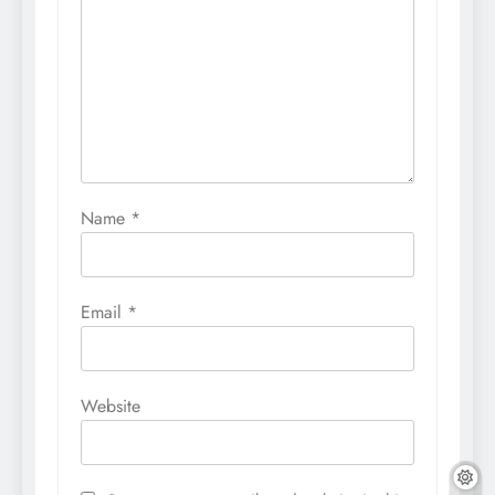
Name
*
Email
*
Website