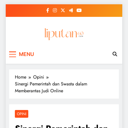
Skip
to
content
MENU
Home
Opini
Sinergi Pemerintah dan Swasta dalam
Memberantas Judi Online
OPINI