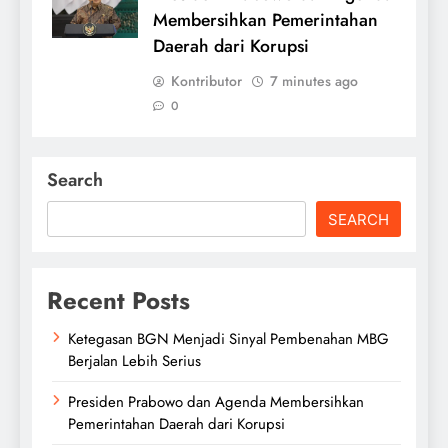
Membersihkan Pemerintahan
Daerah dari Korupsi
Kontributor
7 minutes ago
0
Search
SEARCH
Recent Posts
Ketegasan BGN Menjadi Sinyal Pembenahan MBG
Berjalan Lebih Serius
Presiden Prabowo dan Agenda Membersihkan
Pemerintahan Daerah dari Korupsi