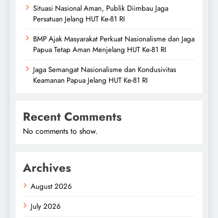
Situasi Nasional Aman, Publik Diimbau Jaga
Persatuan Jelang HUT Ke-81 RI
BMP Ajak Masyarakat Perkuat Nasionalisme dan Jaga
Papua Tetap Aman Menjelang HUT Ke-81 RI
Jaga Semangat Nasionalisme dan Kondusivitas
Keamanan Papua Jelang HUT Ke-81 RI
Recent Comments
No comments to show.
Archives
August 2026
July 2026