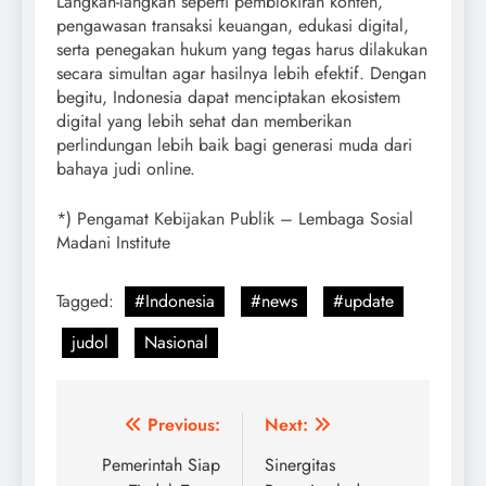
Langkah-langkah seperti pemblokiran konten,
pengawasan transaksi keuangan, edukasi digital,
serta penegakan hukum yang tegas harus dilakukan
secara simultan agar hasilnya lebih efektif. Dengan
begitu, Indonesia dapat menciptakan ekosistem
digital yang lebih sehat dan memberikan
perlindungan lebih baik bagi generasi muda dari
bahaya judi online.
*) Pengamat Kebijakan Publik – Lembaga Sosial
Madani Institute
Tagged:
#Indonesia
#news
#update
judol
Nasional
Post
Previous:
Next:
navigation
Pemerintah Siap
Sinergitas