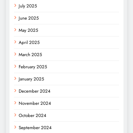
July 2025
June 2025
May 2025
April 2025
March 2025
February 2025
January 2025
December 2024
November 2024
October 2024
September 2024