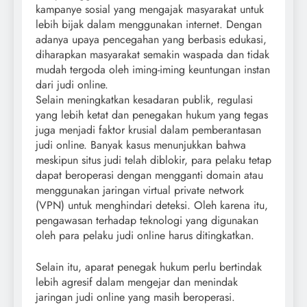
kampanye sosial yang mengajak masyarakat untuk
lebih bijak dalam menggunakan internet. Dengan
adanya upaya pencegahan yang berbasis edukasi,
diharapkan masyarakat semakin waspada dan tidak
mudah tergoda oleh iming-iming keuntungan instan
dari judi online.
Selain meningkatkan kesadaran publik, regulasi
yang lebih ketat dan penegakan hukum yang tegas
juga menjadi faktor krusial dalam pemberantasan
judi online. Banyak kasus menunjukkan bahwa
meskipun situs judi telah diblokir, para pelaku tetap
dapat beroperasi dengan mengganti domain atau
menggunakan jaringan virtual private network
(VPN) untuk menghindari deteksi. Oleh karena itu,
pengawasan terhadap teknologi yang digunakan
oleh para pelaku judi online harus ditingkatkan.
Selain itu, aparat penegak hukum perlu bertindak
lebih agresif dalam mengejar dan menindak
jaringan judi online yang masih beroperasi.