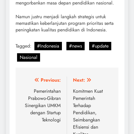
mengorbankan masa depan pendidikan nasional.
Namun justru menjadi langkah strategis untuk
memastikan keberlanjutan program prioritas serta
peningkatan kualitas pendidikan di Indonesia.
Tagged:
#Indonesia
#news
#update
Nasional
Post
Previous:
Next:
navigation
Pemerintahan
Komitmen Kuat
Prabowo-Gibran
Pemerintah
Sinergikan UMKM
Terhadap
dengan Startup
Pendidikan,
Teknologi
Seimbangkan
Efisiensi dan