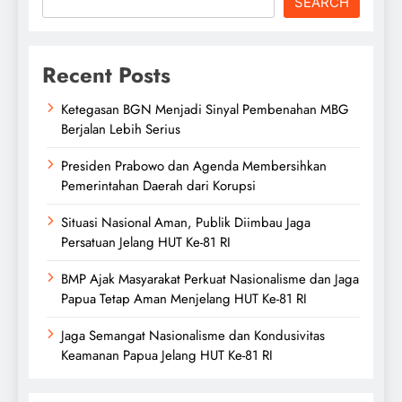
SEARCH
Recent Posts
Ketegasan BGN Menjadi Sinyal Pembenahan MBG
Berjalan Lebih Serius
Presiden Prabowo dan Agenda Membersihkan
Pemerintahan Daerah dari Korupsi
Situasi Nasional Aman, Publik Diimbau Jaga
Persatuan Jelang HUT Ke-81 RI
BMP Ajak Masyarakat Perkuat Nasionalisme dan Jaga
Papua Tetap Aman Menjelang HUT Ke-81 RI
Jaga Semangat Nasionalisme dan Kondusivitas
Keamanan Papua Jelang HUT Ke-81 RI