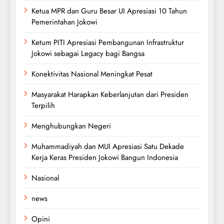
Ketua MPR dan Guru Besar UI Apresiasi 10 Tahun
Pemerintahan Jokowi
Ketum PITI Apresiasi Pembangunan Infrastruktur
Jokowi sebagai Legacy bagi Bangsa
Konektivitas Nasional Meningkat Pesat
Masyarakat Harapkan Keberlanjutan dari Presiden
Terpilih
Menghubungkan Negeri
Muhammadiyah dan MUI Apresiasi Satu Dekade
Kerja Keras Presiden Jokowi Bangun Indonesia
Nasional
news
Opini