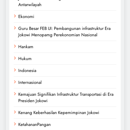
Antarwilayah
Ekonomi
Guru Besar FEB UI: Pembangunan infrastruktur Era
Jokowi Menopamg Perekonomian Nasional
Hankam
Hukum
Indonesia
Internasional
Kemajuan Signifikan Infrastruktur Transportasi di Era
Presiden Jokowi
Kenang Keberhasilan Kepemimpinan Jokowi
KetahananPangan