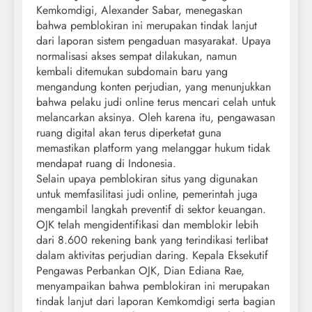
Kemkomdigi, Alexander Sabar, menegaskan
bahwa pemblokiran ini merupakan tindak lanjut
dari laporan sistem pengaduan masyarakat. Upaya
normalisasi akses sempat dilakukan, namun
kembali ditemukan subdomain baru yang
mengandung konten perjudian, yang menunjukkan
bahwa pelaku judi online terus mencari celah untuk
melancarkan aksinya. Oleh karena itu, pengawasan
ruang digital akan terus diperketat guna
memastikan platform yang melanggar hukum tidak
mendapat ruang di Indonesia.
Selain upaya pemblokiran situs yang digunakan
untuk memfasilitasi judi online, pemerintah juga
mengambil langkah preventif di sektor keuangan.
OJK telah mengidentifikasi dan memblokir lebih
dari 8.600 rekening bank yang terindikasi terlibat
dalam aktivitas perjudian daring. Kepala Eksekutif
Pengawas Perbankan OJK, Dian Ediana Rae,
menyampaikan bahwa pemblokiran ini merupakan
tindak lanjut dari laporan Kemkomdigi serta bagian