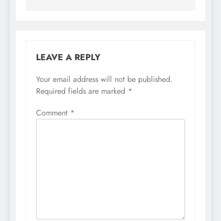
LEAVE A REPLY
Your email address will not be published.
Required fields are marked
*
Comment
*