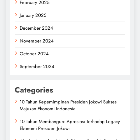
February 2025
January 2025
December 2024
November 2024
October 2024
September 2024
Categories
10 Tahun Kepemimpinan Presiden Jokowi Sukses
Majukan Ekonomi Indonesia
10 Tahun Membangun: Apresiasi Terhadap Legacy
Ekonomi Presiden Jokowi