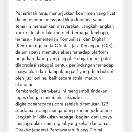
Pemerintah terus menunjukkan komitmen yang kuat
dalam memberantas praktik judi online yang
semakin meresahkan masyarakat. Langkah-langkah
konkret telah dilakukan oleh berbagai lembaga,
termasuk Kementerian Komunikasi dan Digital
(Kemkomdigi) serta Otoritas Jasa Keuangan (OJK),
dalam upaya memutus akses terhadap platform
perjudian daring yang ilegal. Kebijakan ini patut
diapresiasi sebagai bentuk perlindungan terhadap
masyarakat dari dampak negatif yang ditimbulkan
oleh judi online, baik secara sosial maupun
ekonomi.
Kemkomdigi baru-baru ini mengambil tindakan
tegas dengan memblokir akses ke
digitaloceanspaces.com setelah ditemukan 123
subdomain yang mengandung konten judi online.
Langkah ini dilakukan sebagai bagian dari upaya
menjaga ekosistem digital yang sehat dan aman.
Direktur Jenderal Pengawasan Ruang Digital