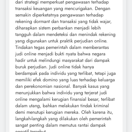
dari strategi memperkuat pengawasan terhadap
transaksi keuangan yang mencurigakan. Dengan
semakin diperketatnya pengawasan terhadap
rekening dormant dan transaksi yang tidak wajar,
diharapkan sistem perbankan menjadi lebih
tangguh dalam mendeteksi dan menindak rekening
yang digunakan untuk praktik perjudian online.
Tindakan tegas pemerintah dalam memberantas
judi online menjadi bukti nyata bahwa negara
hadir untuk melindungi masyarakat dari dampak
buruk perjudian. Judi online tidak hanya
berdampak pada individu yang terlibat, tetapi juga
memiliki efek domino yang luas terhadap keluarga
dan perekonomian nasional. Banyak kasus yang
menunjukkan bahwa individu yang terjerat judi
online mengalami kerugian finansial besar, terlibat
dalam utang, bahkan melakukan tindak kriminal
demi menutupi kerugian mereka. Oleh karena itu,
langkah-langkah yang dilakukan oleh pemerintah
sangat penting dalam memutus rantai dampak
negatif tersebut.