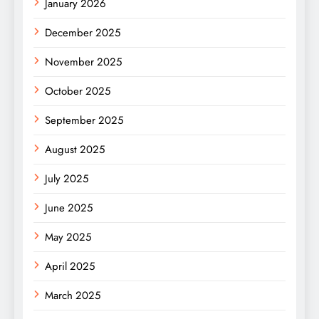
January 2026
December 2025
November 2025
October 2025
September 2025
August 2025
July 2025
June 2025
May 2025
April 2025
March 2025