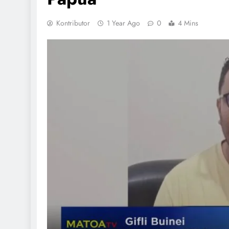
Kontributor
1 Year Ago
0
4 Mins