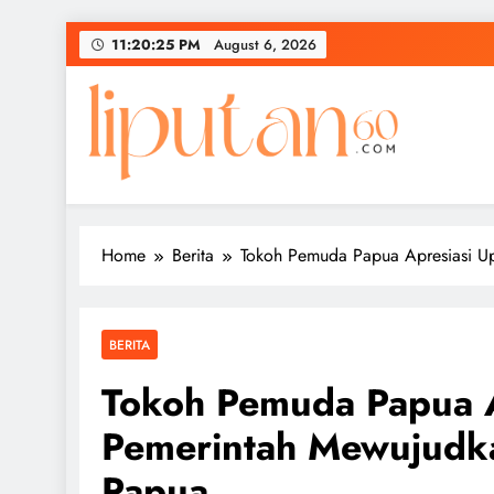
Skip
11:20:26 PM
August 6, 2026
to
content
Home
Berita
Tokoh Pemuda Papua Apresiasi U
BERITA
Tokoh Pemuda Papua A
Pemerintah Mewujudk
Papua