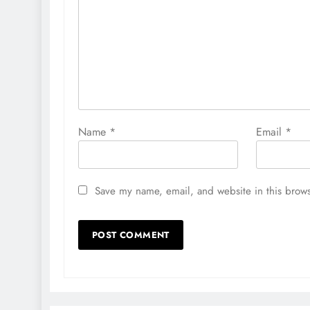
Name
*
Email
*
Save my name, email, and website in this brows