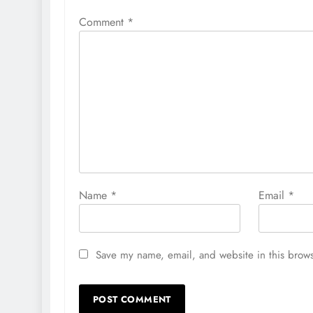
Comment
*
Name
*
Email
*
Save my name, email, and website in this brows