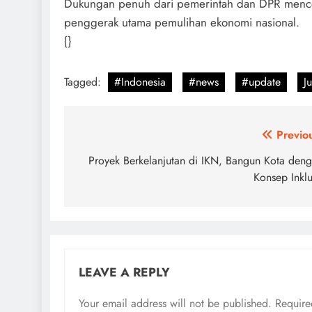
Dukungan penuh dari pemerintah dan DPR menc
penggerak utama pemulihan ekonomi nasional.
{}
Tagged:
#Indonesia
#news
#update
J
Post
Previo
navigation
Proyek Berkelanjutan di IKN, Bangun Kota den
Konsep Inklu
LEAVE A REPLY
Your email address will not be published.
Require