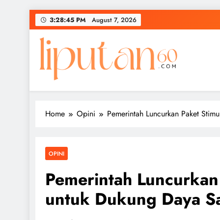
Skip
3:28:46 PM
August 7, 2026
to
content
Home
Opini
Pemerintah Luncurkan Paket Sti
OPINI
Pemerintah Luncurkan
untuk Dukung Daya 