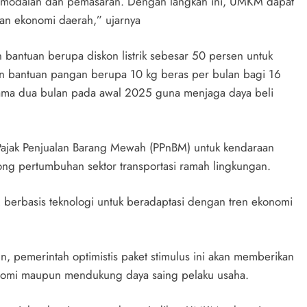
rmodalan dan pemasaran. Dengan langkah ini, UMKM dapat
han ekonomi daerah,” ujarnya
n bantuan berupa diskon listrik sebesar 50 persen untuk
 bantuan pangan berupa 10 kg beras per bulan bagi 16
elama dua bulan pada awal 2025 guna menjaga daya beli
 Pajak Penjualan Barang Mewah (PPnBM) untuk kendaraan
rong pertumbuhan sektor transportasi ramah lingkungan.
 berbasis teknologi untuk beradaptasi dengan tren ekonomi
n, pemerintah optimistis paket stimulus ini akan memberikan
konomi maupun mendukung daya saing pelaku usaha.