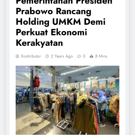
Pemerintahan Presiden
Prabowo Rancang
Holding UMKM Demi
Perkuat Ekonomi
Kerakyatan
Kontributor
2 Years Ago
0
8 Mins