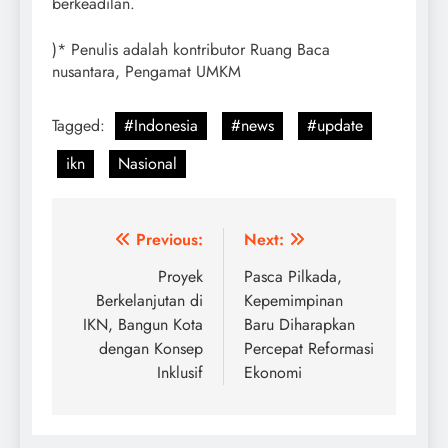
berkeadilan.
)* Penulis adalah kontributor Ruang Baca
nusantara, Pengamat UMKM
Tagged:
#Indonesia
#news
#update
ikn
Nasional
Post
Previous:
Next:
navigation
Proyek
Pasca Pilkada,
Berkelanjutan di
Kepemimpinan
IKN, Bangun Kota
Baru Diharapkan
dengan Konsep
Percepat Reformasi
Inklusif
Ekonomi