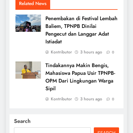
Related News
Penembakan di Festival Lembah
Baliem, TPNPB Dinilai
Pengecut dan Langgar Adat
Istiadat
Kontributor
3 hours ago
0
Tindakannya Makin Bengis,
Mahasiswa Papua Usir TPNPB-
OPM Dari Lingkungan Warga
Sipil
Kontributor
3 hours ago
0
Search
SEARCH