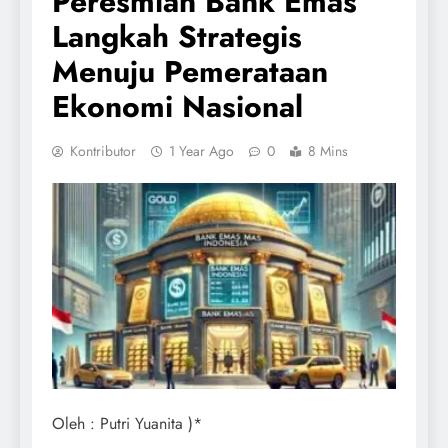
Peresmian Bank Emas
Langkah Strategis
Menuju Pemerataan
Ekonomi Nasional
Kontributor
1 Year Ago
0
8 Mins
Oleh : Putri Yuanita )*