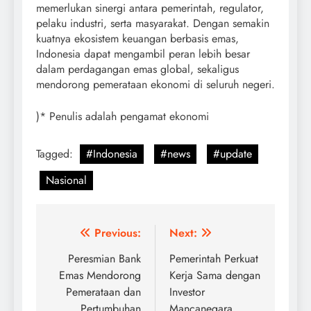
memerlukan sinergi antara pemerintah, regulator,
pelaku industri, serta masyarakat. Dengan semakin
kuatnya ekosistem keuangan berbasis emas,
Indonesia dapat mengambil peran lebih besar
dalam perdagangan emas global, sekaligus
mendorong pemerataan ekonomi di seluruh negeri.
)* Penulis adalah pengamat ekonomi
Tagged:
#Indonesia
#news
#update
Nasional
Post
Previous:
Next:
navigation
Peresmian Bank
Pemerintah Perkuat
Emas Mendorong
Kerja Sama dengan
Pemerataan dan
Investor
Pertumbuhan
Mancanegara