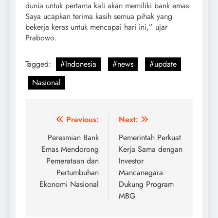
dunia untuk pertama kali akan memiliki bank emas.
Saya ucapkan terima kasih semua pihak yang
bekerja keras untuk mencapai hari ini,” ujar
Prabowo.
Tagged:
#Indonesia
#news
#update
Nasional
Post
Previous:
Next:
navigation
Peresmian Bank
Pemerintah Perkuat
Emas Mendorong
Kerja Sama dengan
Pemerataan dan
Investor
Pertumbuhan
Mancanegara
Ekonomi Nasional
Dukung Program
MBG