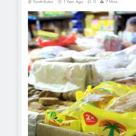
Kontributor
1 Year Ago
0
7 Mins