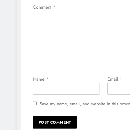
Comment
*
Name
*
Email
*
Save my name, email, and website in this brows