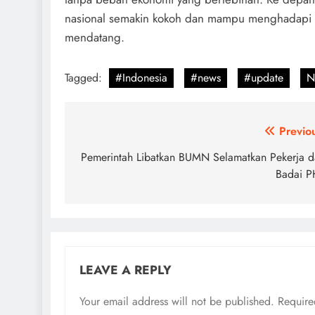
nasional semakin kokoh dan mampu menghadapi 
mendatang.
Tagged:
#Indonesia
#news
#update
N
Post
Previo
navigation
Pemerintah Libatkan BUMN Selamatkan Pekerja d
Badai P
LEAVE A REPLY
Your email address will not be published.
Require