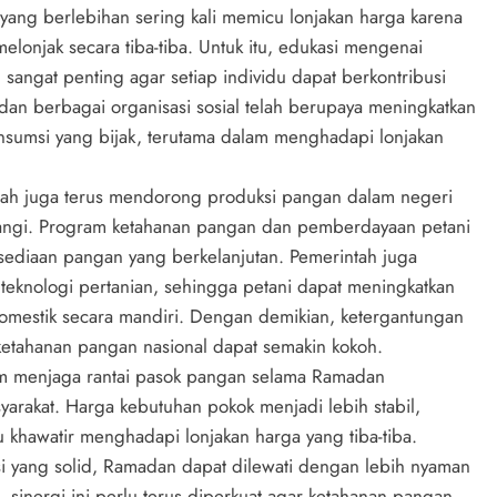
ang berlebihan sering kali memicu lonjakan harga karena
lonjak secara tiba-tiba. Untuk itu, edukasi mengenai
 sangat penting agar setiap individu dapat berkontribusi
an berbagai organisasi sosial telah berupaya meningkatkan
nsumsi yang bijak, terutama dalam menghadapi lonjakan
ntah juga terus mendorong produksi pangan dalam negeri
rangi. Program ketahanan pangan dan pemberdayaan petani
rsediaan pangan yang berkelanjutan. Pemerintah juga
nologi pertanian, sehingga petani dapat meningkatkan
omestik secara mandiri. Dengan demikian, ketergantungan
etahanan pangan nasional dapat semakin kokoh.
lam menjaga rantai pasok pangan selama Ramadan
arakat. Harga kebutuhan pokok menjadi lebih stabil,
u khawatir menghadapi lonjakan harga yang tiba-tiba.
 yang solid, Ramadan dapat dilewati dengan lebih nyaman
sinergi ini perlu terus diperkuat agar ketahanan pangan