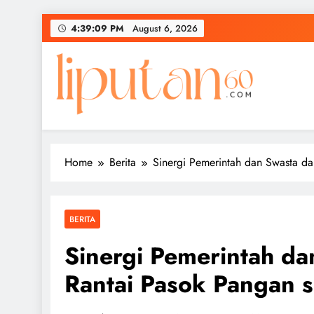
Skip
4:39:10 PM
August 6, 2026
to
content
Home
Berita
Sinergi Pemerintah dan Swasta 
BERITA
Sinergi Pemerintah d
Rantai Pasok Pangan 